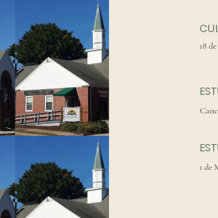
CU
18 de
EST
Canc
ES
1 de 